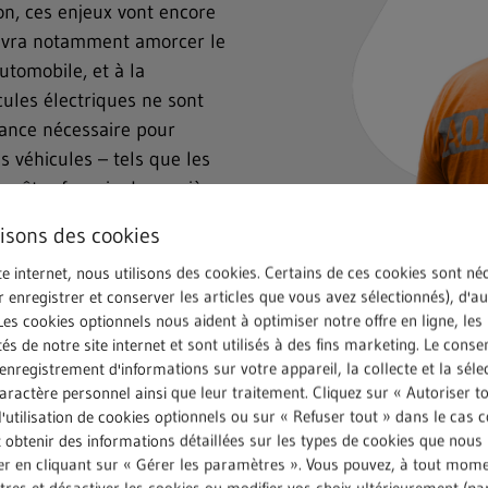
ion, ces enjeux vont encore
devra notamment amorcer le
utomobile, et à la
cules électriques ne sont
sance nécessaire pour
 véhicules – tels que les
as être fournie de manière
 du moins ce que montrent
lisons des cookies
ts constructeurs. Trois
te internet, nous utilisons des cookies. Certains de ces cookies sont né
, perturbant les processus
r enregistrer et conserver les articles que vous avez sélectionnés), d'a
pendant, au vu de la
Les cookies optionnels nous aident à optimiser notre offre en ligne, les
ans le développement des
tés de notre site internet et sont utilisés à des fins marketing. Le cons
bles soient bientôt
nregistrement d'informations sur votre appareil, la collecte et la séle
ractère personnel ainsi que leur traitement. Cliquez sur « Autoriser t
l'utilisation de cookies optionnels ou sur « Refuser tout » dans le cas c
obtenir des informations détaillées sur les types de cookies que nous u
rer en cliquant sur « Gérer les paramètres ». Vous pouvez, à tout mom