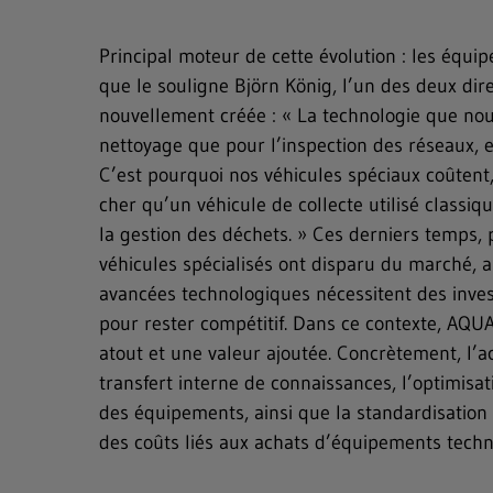
Principal moteur de cette évolution : les équi
Recherche en texte intégral
que le souligne Björn König, l’un des deux dire
nouvellement créée : « La technologie que nous
Hit enter to search or ESC to close
nettoyage que pour l’inspection des réseaux,
C’est pourquoi nos véhicules spéciaux coûtent
cher qu’un véhicule de collecte utilisé classi
la gestion des déchets. » Ces derniers temps, 
véhicules spécialisés ont disparu du marché, 
avancées technologiques nécessitent des inve
pour rester compétitif. Dans ce contexte, AQU
atout et une valeur ajoutée. Concrètement, l’a
transfert interne de connaissances, l’optimisat
des équipements, ainsi que la standardisation 
des coûts liés aux achats d’équipements techn