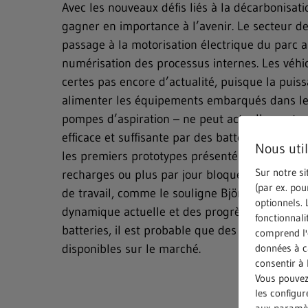
Avec les nouveaux défis liés à la décarbonisat
gagner en importance à l’avenir. Le secteur 
passage à la motorisation électrique du parc a
numérisation des processus internes. Les véhi
certes pas encore d’actualité, puisque la puis
alimenter les équipements embarqués dans les
pompes d’aspiration – ne peut actuellement p
efficace et suffisante par des batteries. C’est
Nous uti
les premiers prototypes présentés par différen
Sur notre si
recharges ou plus par jour bloquent l’activité
(par ex. pou
de travail, comme le souligne Björn König. Ce
optionnels. 
dynamique actuelle et des progrès réalisés d
fonctionnali
batteries, il est probable que des solutions via
comprend l'e
données à ca
disponibles sur le marché.
consentir à 
Vous pouvez 
les configu