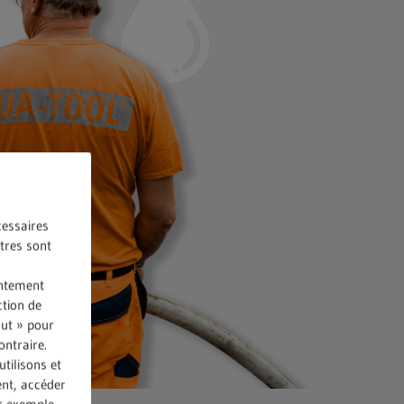
cessaires
utres sont
entement
ction de
out » pour
ontraire.
tilisons et
ent, accéder