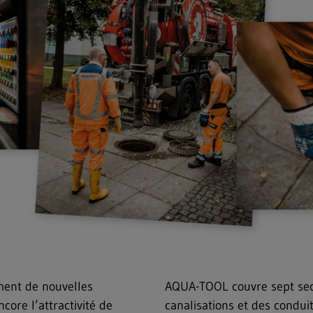
ment de nouvelles
AQUA-TOOL couvre sept secte
ncore l’attractivité de
canalisations et des condu