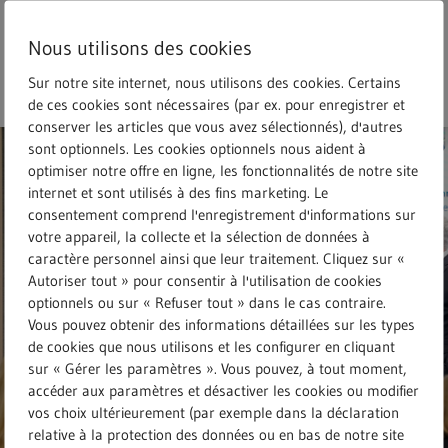
Skip
to
Nous utilisons des cookies
main
search
Menu
Recherche en texte intégral
Sur notre site internet, nous utilisons des cookies. Certains
content
de ces cookies sont nécessaires (par ex. pour enregistrer et
conserver les articles que vous avez sélectionnés), d'autres
sont optionnels. Les cookies optionnels nous aident à
optimiser notre offre en ligne, les fonctionnalités de notre site
internet et sont utilisés à des fins marketing. Le
consentement comprend l'enregistrement d'informations sur
votre appareil, la collecte et la sélection de données à
caractère personnel ainsi que leur traitement. Cliquez sur «
Autoriser tout » pour consentir à l'utilisation de cookies
optionnels ou sur « Refuser tout » dans le cas contraire.
Vous pouvez obtenir des informations détaillées sur les types
de cookies que nous utilisons et les configurer en cliquant
sur « Gérer les paramètres ». Vous pouvez, à tout moment,
accéder aux paramètres et désactiver les cookies ou modifier
vos choix ultérieurement (par exemple dans la déclaration
relative à la protection des données ou en bas de notre site