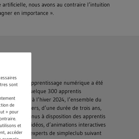
artificielle, nous avons au contraire l’intuition
agner en importance ».
cessaires
lateforme d’apprentissage numérique a été
utres sont
auprès des quelque 300 apprentis
entement
ONDIS. D’ici à l’hiver 2024, l’ensemble du
ction de
uffeurs routiers, d’une durée de trois ans,
out » pour
lub. Les contenus à disposition des apprentis
ontraire.
 textes, de vidéos, d’animations interactives
tilisons et
ent, accéder
orés par des experts de simpleclub suivant