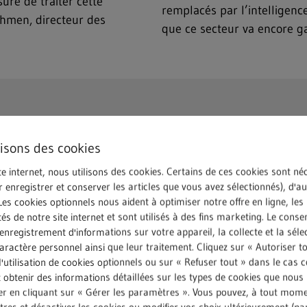
ure de traiter cette
remplacés par l’intelligence 
hmen, directeur des
que ce secteur va encore g
lisons des cookies
te internet, nous utilisons des cookies. Certains de ces cookies sont né
ffeurs routiers » a été
Depuis son lancement, la p
r enregistrer et conserver les articles que vous avez sélectionnés), d'a
nie. Il est toutefois
progressivement déployée 
Les cookies optionnels nous aident à optimiser notre offre en ligne, les
tés de notre site internet et sont utilisés à des fins marketing. Le cons
ns du groupe REMONDIS
conducteurs au sein de REM
nregistrement d'informations sur votre appareil, la collecte et la séle
ative. La mise en œuvre de
cursus de formation des cha
ractère personnel ainsi que leur traitement. Cliquez sur « Autoriser t
ECADEMY qui constitue le
sera disponible via simplec
l'utilisation de cookies optionnels ou sur « Refuser tout » dans le cas c
t de formation continue. Les
se présentent sous forme de
obtenir des informations détaillées sur les types de cookies que nous u
rer en cliquant sur « Gérer les paramètres ». Vous pouvez, à tout mom
 composante obligatoire de
ou encore d’exercices. Élab