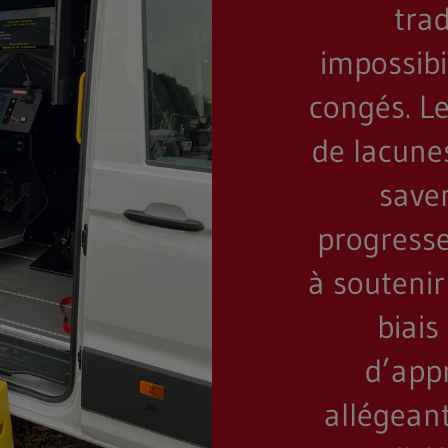
tra
impossibi
congés. Le
de lacune
save
progresse
à soutenir
biai
d’appr
allégean