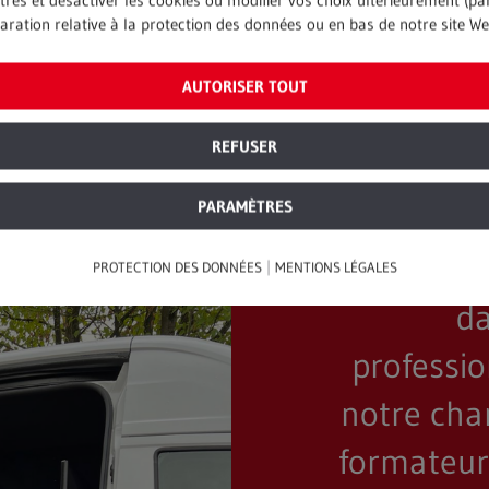
res et désactiver les cookies ou modifier vos choix ultérieurement (p
els. A cet effet, des
une approche didactique rig
aration relative à la protection des données ou en bas de notre site We
 des apprentis durant la
d’un contrôle et d’une vali
REMONDIS.
AUTORISER TOUT
REFUSER
PARAMÈTRES
« La pén
les arrê
|
PROTECTION DES DONNÉES
MENTIONS LÉGALES
da
professi
notre char
formateurs