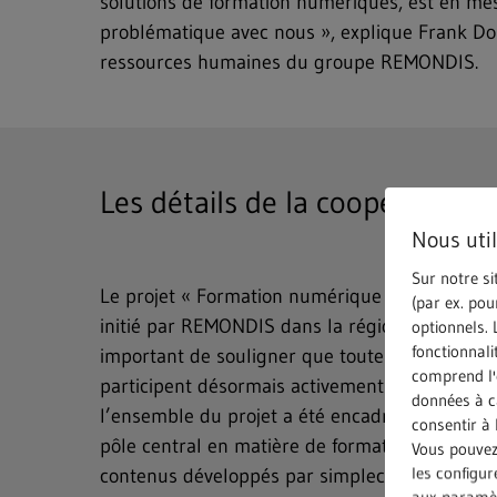
solutions de formation numériques, est en mes
problématique avec nous », explique Frank Do
ressources humaines du groupe REMONDIS.
Les détails de la coopération
Nous uti
Sur notre si
Le projet « Formation numérique pour les chau
(par ex. pou
initié par REMONDIS dans la région de la Rhéna
optionnels. 
fonctionnali
important de souligner que toutes les régio
comprend l'e
participent désormais activement à cette initi
données à ca
l’ensemble du projet a été encadrée par la R
consentir à 
pôle central en matière de formation initiale e
Vous pouvez 
les configu
contenus développés par simpleclub sont une