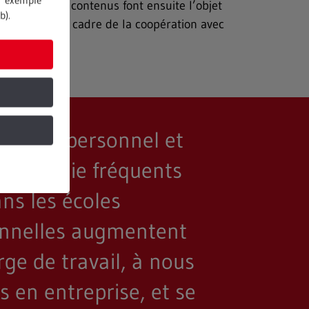
ar exemple
oureuse, les contenus font ensuite l’objet
b).
dation dans le cadre de la coopération avec
urie de personnel et
ts maladie fréquents
ns les écoles
onnelles augmentent
ge de travail, à nous
 en entreprise, et se