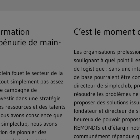
formation
C’est le moment d
a pénurie de main-
Les organisations professio
soulignant à quel point il 
de logistique : sans une i
ein fouet le secteur de la
de base pourraient être co
a tout simplement pas assez
directeur de simpleclub, pr
lle campagne de
résoudre les problèmes ne su
nvestir dans une stratégie
proposer des solutions iss
des ressources et des talents
fondateur et directeur de s
 nous avons conscience que
heureux de pouvoir proposer
ec simpleclub, nous avons
REMONDIS et d’élargir notre
tion de pionnier des
communément répandue que 