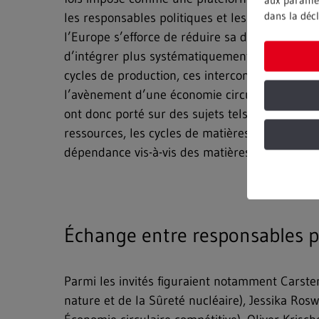
aux paramèt
dans la décl
les responsables politiques et les collectivités 
l’Europe s’efforce de réduire sa dépendance e
d’intégrer plus systématiquement les matières
cycles de production, ces interconnexions sont
l’avènement d’une économie circulaire globale 
ont donc porté sur des sujets tels que la gest
ressources, les cycles de matières en boucle f
dépendance vis-à-vis des matières premières p
Échange entre responsables pol
Parmi les invités figuraient notamment Carsten
nature et de la Sûreté nucléaire), Jessika Ro