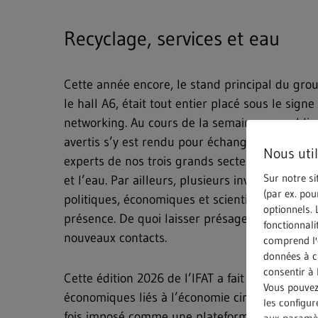
Recyclage, services et eau
Cette année encore, le stand principal du gr
le hall A6, était tout entier placé sous le sign
networking. Au cours de la semaine, un publi
avertis s’y est rendu pour échanger de manièr
Nous uti
experts de nos trois grands secteurs d’activité 
Sur notre si
et l’eau. Par ailleurs, plusieurs invités de mar
(par ex. pou
politiques, économiques et scientifiques nous o
optionnels. 
présence. De quoi laisser présager des échang
fonctionnali
nouveaux contacts.
comprend l'e
données à ca
consentir à 
Cette édition 2026 de l’IFAT a fait la part bell
Vous pouvez 
économiques liés à l’économie circulaire. Et le
les configu
fois imposé comme une plateforme de dialogue