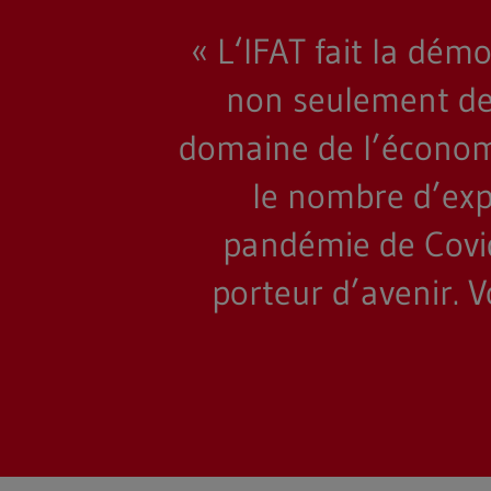
« L‘IFAT fait la d
Recherche en texte intégral
non seulement de 
Hit enter to search or ESC to close
domaine de l’économi
le nombre d’exp
pandémie de Covi
porteur d’avenir. V