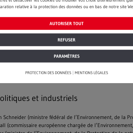
res et désactiver les cookies ou modifier vos choix ultérieurement (p
Stand principal dans le hall A6
aration relative à la protection des données ou en bas de notre site We
locales. À l’heure où
incontournable, il permet de déco
n matière de ressources et
le re
 recyclables dans les
AUTORISER TOUT
 indispensables à
et efficace. Les discussions
REFUSER
ion optimisée des
ermée et la réduction de la
PARAMÈTRES
rimaires.
|
PROTECTION DES DONNÉES
MENTIONS LÉGALES
itiques et industriels
 Schneider (ministre fédéral de l’Environnement, de la Pro
swall (commissaire européenne chargée de l’Environnement,