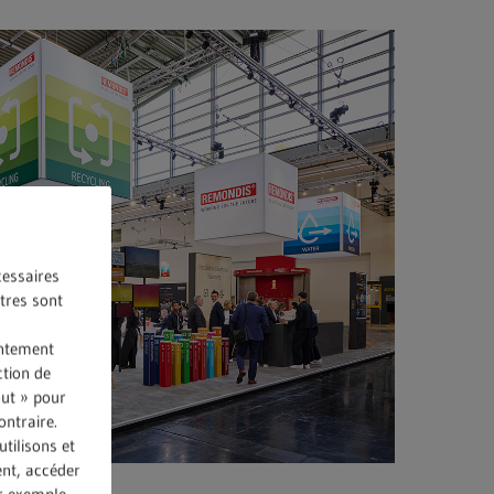
cessaires
utres sont
entement
ction de
out » pour
ontraire.
tilisons et
ent, accéder