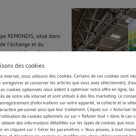
oupe REMONDIS, situé dans
e de l’échange et du
c composé de professionnels
e approfondie avec les
lisons des cookies
: le recyclage, les services
te internet, nous utilisons des cookies. Certains de ces cookies sont né
que issus des milieux
r enregistrer et conserver les articles que vous avez sélectionnés), d'a
nt fait l’honneur de leur
Les cookies optionnels nous aident à optimiser notre offre en ligne, les
es constructifs et de
tés de notre site internet et sont utilisés à des fins marketing. Le cons
nregistrement d'informations sur votre appareil, la collecte et la séle
ractère personnel ainsi que leur traitement. Cliquez sur « Autoriser t
l'utilisation de cookies optionnels ou sur « Refuser tout » dans le cas c
e aux enjeux géopolitiques et
obtenir des informations détaillées sur les types de cookies que nous u
 salon s’est une nouvelle
rer en cliquant sur « Gérer les paramètres ». Vous pouvez, à tout mom
 majeure entre l’industrie,